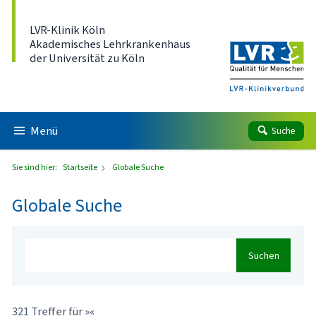
Direkt zum Inhalt
LVR-Klinik Köln
Akademisches Lehrkrankenhaus
der Universität zu Köln
Menü
Suche
Sie sind hier:
Startseite
Globale Suche
Globale Suche
Suchen
321 Treffer für »«