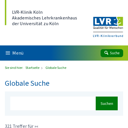
Direkt zum Inhalt
LVR-Klinik Köln
Akademisches Lehrkrankenhaus
der Universität zu Köln
Menü
Suche
Sie sind hier:
Startseite
Globale Suche
Globale Suche
Suchen
321 Treffer für »«