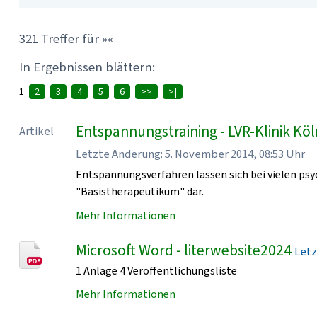
321 Treffer für »«
In Ergebnissen blättern:
1
2
3
4
5
6
>>
>|
Entspannungstraining - LVR-Klinik Kö
Artikel
Letzte Änderung: 5. November 2014, 08:53 Uhr
Entspannungsverfahren lassen sich bei vielen psy
"Basistherapeutikum" dar.
Mehr Informationen
Microsoft Word - literwebsite2024
Letz
1 Anlage 4 Veröffentlichungsliste
Mehr Informationen