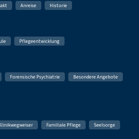
akt
Anreise
Historie
ule
Pflegeentwicklung
Forensische Psychiatrie
Besondere Angebote
Klinikwegweiser
Familiale Pflege
Seelsorge