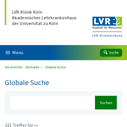
Direkt zum Inhalt
LVR-Klinik Köln
Akademisches Lehrkrankenhaus
der Universität zu Köln
Menü
Suche
Sie sind hier:
Startseite
Globale Suche
Globale Suche
Suchen
321 Treffer für »«