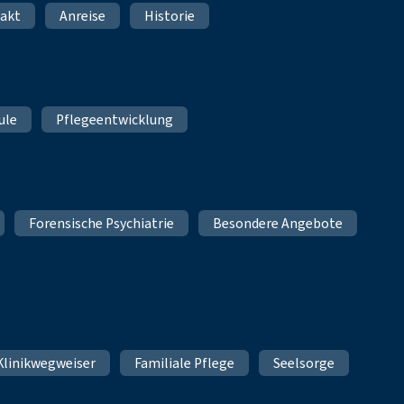
akt
Anreise
Historie
ule
Pflegeentwicklung
Forensische Psychiatrie
Besondere Angebote
Klinikwegweiser
Familiale Pflege
Seelsorge