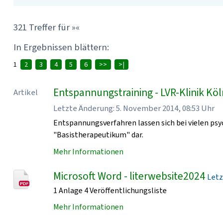
321 Treffer für »«
In Ergebnissen blättern:
1
2
3
4
5
6
>>
>|
Entspannungstraining - LVR-Klinik Kö
Artikel
Letzte Änderung: 5. November 2014, 08:53 Uhr
Entspannungsverfahren lassen sich bei vielen psy
"Basistherapeutikum" dar.
Mehr Informationen
Microsoft Word - literwebsite2024
Letz
1 Anlage 4 Veröffentlichungsliste
Mehr Informationen