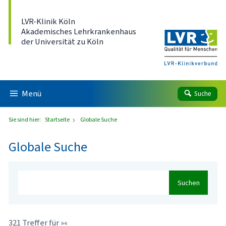
Direkt zum Inhalt
LVR-Klinik Köln
Akademisches Lehrkrankenhaus
der Universität zu Köln
Menü
Suche
Sie sind hier:
Startseite
Globale Suche
Globale Suche
Suchen
321 Treffer für »«