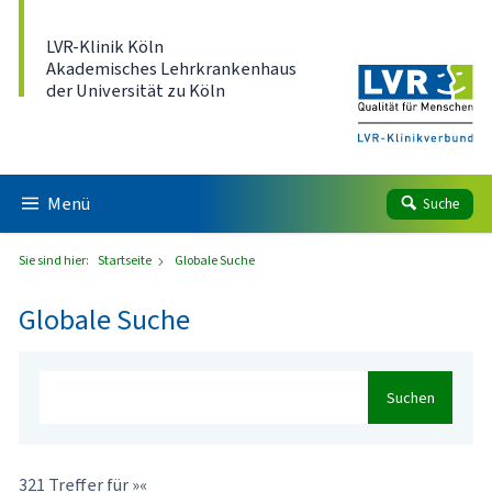
Direkt zum Inhalt
LVR-Klinik Köln
Akademisches Lehrkrankenhaus
der Universität zu Köln
Menü
Suche
Sie sind hier:
Startseite
Globale Suche
Globale Suche
Suchen
321 Treffer für »«