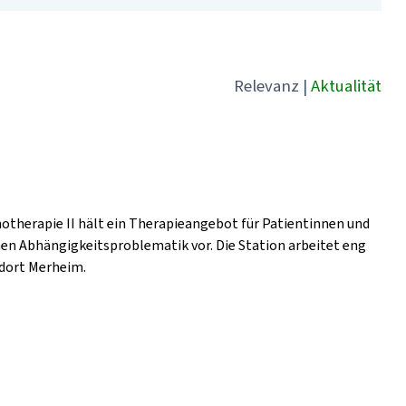
Relevanz
|
Aktualität
hotherapie II hält ein Therapieangebot für Patientinnen und
hen Abhängigkeitsproblematik vor. Die Station arbeitet eng
dort Merheim.