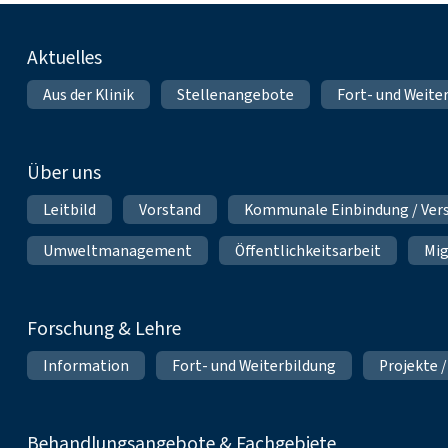
Fußnavigation
Aktuelles
Aus der Klinik
Stellenangebote
Fort- und Weite
Über uns
Leitbild
Vorstand
Kommunale Einbindung / Ver
Umweltmanagement
Öffentlichkeitsarbeit
Mig
Forschung & Lehre
Information
Fort- und Weiterbildung
Projekte /
Behandlungsangebote & Fachgebiete