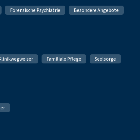
Forensische Psychiatrie
Besondere Angebote
Klinikwegweiser
Familiale Pflege
Seelsorge
ter