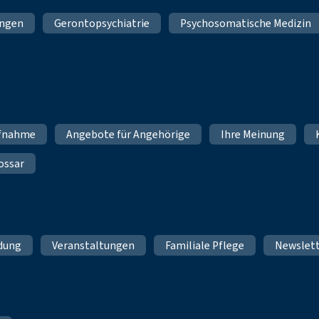
ungen
Gerontopsychiatrie
Psychosomatische Medizin
fnahme
Angebote für Angehörige
Ihre Meinung
ossar
ldung
Veranstaltungen
Familiale Pflege
Newslet