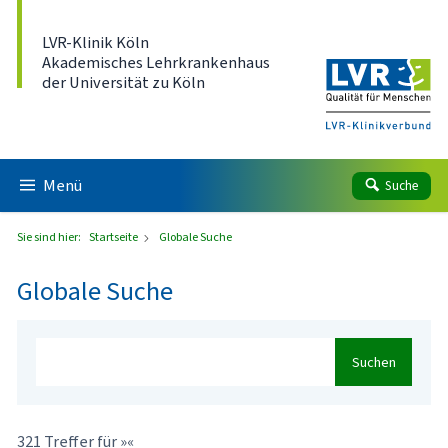
Direkt zum Inhalt
LVR-Klinik Köln
Akademisches Lehrkrankenhaus
der Universität zu Köln
Menü
Suche
Sie sind hier:
Startseite
Globale Suche
Globale Suche
Suchen
321 Treffer für »«