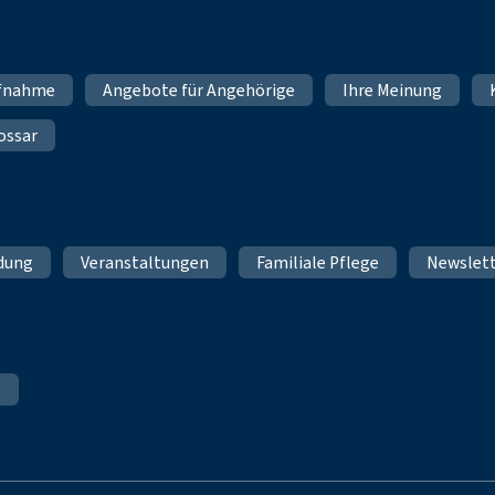
fnahme
Angebote für Angehörige
Ihre Meinung
ossar
ldung
Veranstaltungen
Familiale Pflege
Newslet
e