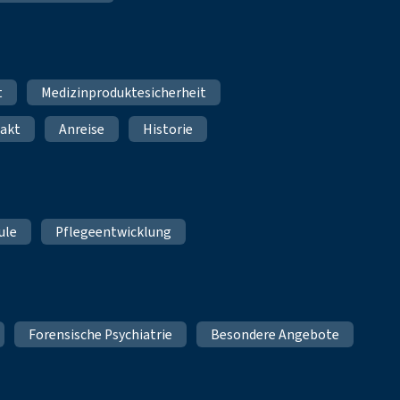
t
Medizinproduktesicherheit
akt
Anreise
Historie
ule
Pflegeentwicklung
Forensische Psychiatrie
Besondere Angebote