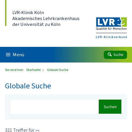
Direkt zum Inhalt
LVR-Klinik Köln
Akademisches Lehrkrankenhaus
der Universität zu Köln
Menü
Suche
Sie sind hier:
Startseite
Globale Suche
Globale Suche
Suchen
321 Treffer für »«