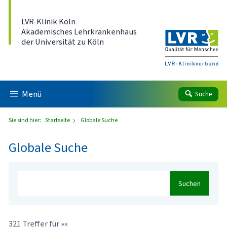
Direkt zum Inhalt
LVR-Klinik Köln
Akademisches Lehrkrankenhaus
der Universität zu Köln
Menü
Suche
Sie sind hier:
Startseite
Globale Suche
Globale Suche
Suchen
321 Treffer für »«