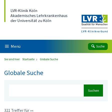
Direkt zum Inhalt
LVR-Klinik Köln
Akademisches Lehrkrankenhaus
der Universität zu Köln
Menü
Suche
Sie sind hier:
Startseite
Globale Suche
Globale Suche
Suchen
321 Treffer für »«