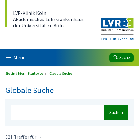
Direkt zum Inhalt
LVR-Klinik Köln
Akademisches Lehrkrankenhaus
der Universität zu Köln
Menü
Suche
Sie sind hier:
Startseite
Globale Suche
Globale Suche
Suchen
321 Treffer für »«