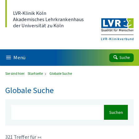
Direkt zum Inhalt
LVR-Klinik Köln
Akademisches Lehrkrankenhaus
der Universität zu Köln
Menü
Suche
Sie sind hier:
Startseite
Globale Suche
Globale Suche
Suchen
321 Treffer für »«