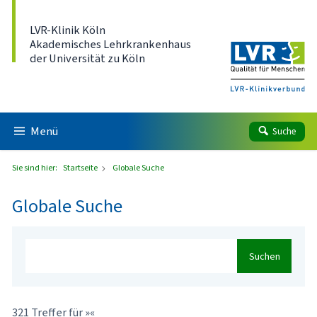
Direkt zum Inhalt
LVR-Klinik Köln
Akademisches Lehrkrankenhaus
der Universität zu Köln
Menü
Suche
Sie sind hier:
Startseite
Globale Suche
Globale Suche
Suchen
321 Treffer für »«