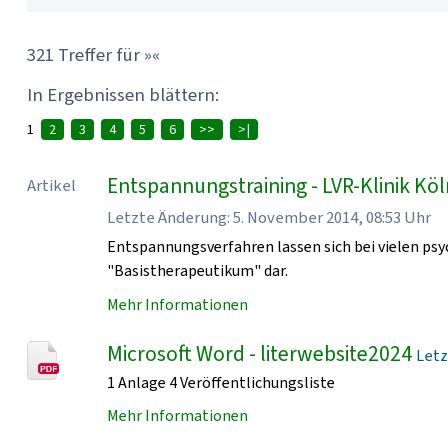
321 Treffer für »«
In Ergebnissen blättern:
1
2
3
4
5
6
>>
>|
Entspannungstraining - LVR-Klinik Kö
Artikel
Letzte Änderung: 5. November 2014, 08:53 Uhr
Entspannungsverfahren lassen sich bei vielen psy
"Basistherapeutikum" dar.
Mehr Informationen
Microsoft Word - literwebsite2024
Letz
1 Anlage 4 Veröffentlichungsliste
Mehr Informationen