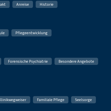
akt
Anreise
Historie
ule
Pflegeentwicklung
Forensische Psychiatrie
Besondere Angebote
Klinikwegweiser
Familiale Pflege
Seelsorge