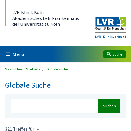
Direkt zum Inhalt
LVR-Klinik Köln
Akademisches Lehrkrankenhaus
der Universität zu Köln
Menü
Suche
Sie sind hier:
Startseite
Globale Suche
Globale Suche
Suchen
321 Treffer für »«