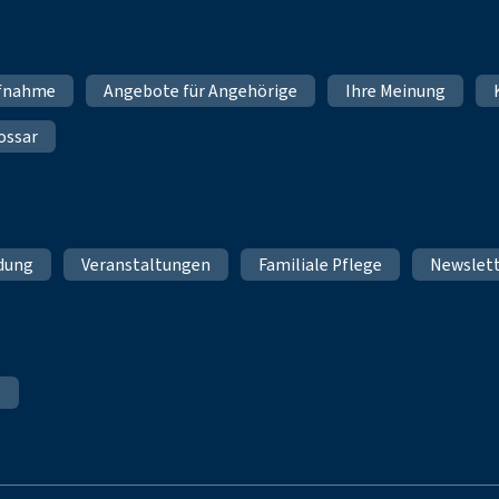
fnahme
Angebote für Angehörige
Ihre Meinung
ossar
ldung
Veranstaltungen
Familiale Pflege
Newslet
e