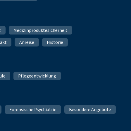
t
Medizinproduktesicherheit
akt
Anreise
Historie
ule
Pflegeentwicklung
Forensische Psychiatrie
Besondere Angebote