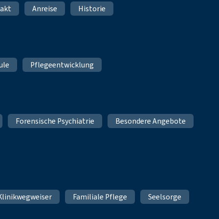
akt
Anreise
Historie
ule
Pflegeentwicklung
Forensische Psychiatrie
Besondere Angebote
Klinikwegweiser
Familiale Pflege
Seelsorge