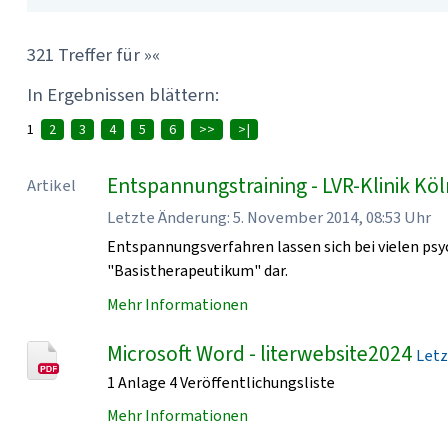
321 Treffer für »«
In Ergebnissen blättern:
1
2
3
4
5
6
>>
>|
Entspannungstraining - LVR-Klinik Kö
Artikel
Letzte Änderung: 5. November 2014, 08:53 Uhr
Entspannungsverfahren lassen sich bei vielen psy
"Basistherapeutikum" dar.
Mehr Informationen
Microsoft Word - literwebsite2024
Letz
1 Anlage 4 Veröffentlichungsliste
Mehr Informationen