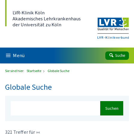
Direkt zum Inhalt
LVR-Klinik Köln
Akademisches Lehrkrankenhaus
der Universität zu Köln
Menü
Suche
Sie sind hier:
Startseite
Globale Suche
Globale Suche
Suchen
321 Treffer für »«