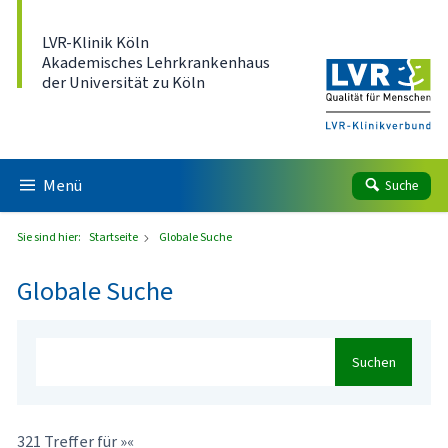
Direkt zum Inhalt
LVR-Klinik Köln
Akademisches Lehrkrankenhaus
der Universität zu Köln
Menü
Suche
Sie sind hier:
Startseite
Globale Suche
Globale Suche
Suchen
321 Treffer für »«