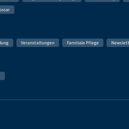
ossar
ldung
Veranstaltungen
Familiale Pflege
Newslet
e