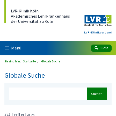
Direkt zum Inhalt
LVR-Klinik Köln
Akademisches Lehrkrankenhaus
der Universität zu Köln
Menü
Suche
Sie sind hier:
Startseite
Globale Suche
Globale Suche
Suchen
321 Treffer für »«