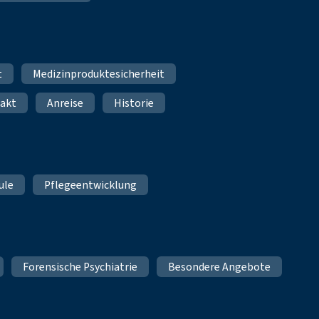
t
Medizinproduktesicherheit
akt
Anreise
Historie
ule
Pflegeentwicklung
Forensische Psychiatrie
Besondere Angebote