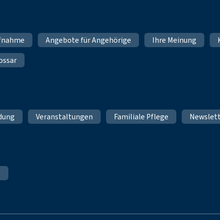
fnahme
Angebote für Angehörige
Ihre Meinung
ossar
ldung
Veranstaltungen
Familiale Pflege
Newslet
e