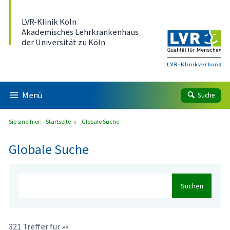
Direkt zum Inhalt
LVR-Klinik Köln
Akademisches Lehrkrankenhaus
der Universität zu Köln
Menü
Suche
Sie sind hier:
Startseite
Globale Suche
Globale Suche
Suchen
321 Treffer für »«