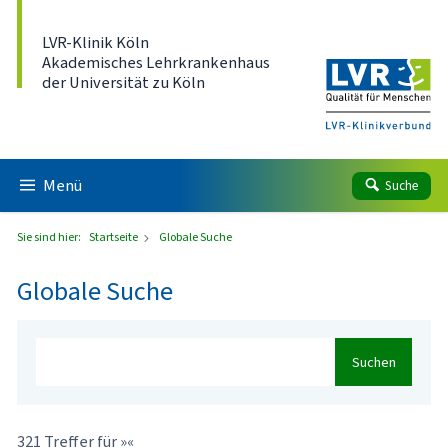
Direkt zum Inhalt
LVR-Klinik Köln
Akademisches Lehrkrankenhaus
der Universität zu Köln
Menü
Suche
Sie sind hier:
Startseite
Globale Suche
Globale Suche
Suchen
321 Treffer für »«