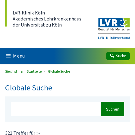
Direkt zum Inhalt
LVR-Klinik Köln
Akademisches Lehrkrankenhaus
der Universität zu Köln
Menü
Suche
Sie sind hier:
Startseite
Globale Suche
Globale Suche
Suchen
321 Treffer für »«