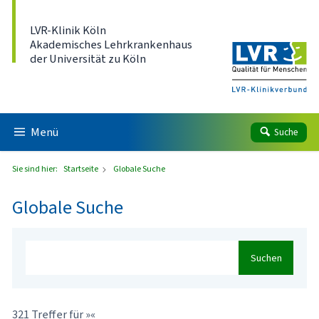
Direkt zum Inhalt
LVR-Klinik Köln
Akademisches Lehrkrankenhaus
der Universität zu Köln
Menü
Suche
Sie sind hier:
Startseite
Globale Suche
Globale Suche
Suchen
321 Treffer für »«