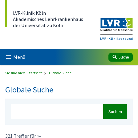
Direkt zum Inhalt
LVR-Klinik Köln
Akademisches Lehrkrankenhaus
der Universität zu Köln
Menü
Suche
Sie sind hier:
Startseite
Globale Suche
Globale Suche
Suchen
321 Treffer für »«