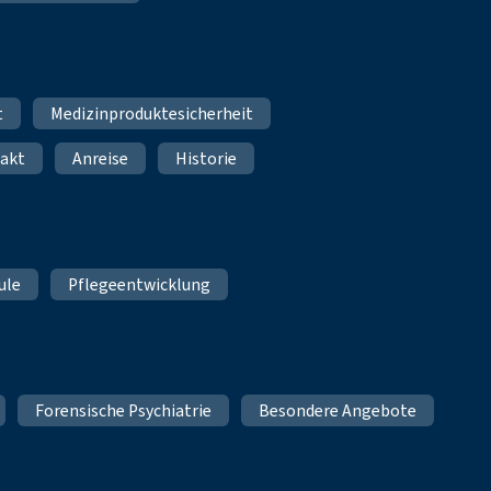
t
Medizinproduktesicherheit
akt
Anreise
Historie
ule
Pflegeentwicklung
Forensische Psychiatrie
Besondere Angebote