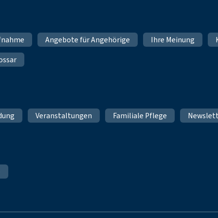
fnahme
Angebote für Angehörige
Ihre Meinung
ossar
ldung
Veranstaltungen
Familiale Pflege
Newslet
e