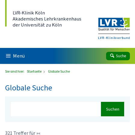
Direkt zum Inhalt
LVR-Klinik Köln
Akademisches Lehrkrankenhaus
der Universität zu Köln
Menü
Suche
Sie sind hier:
Startseite
Globale Suche
Globale Suche
Suchen
321 Treffer für »«