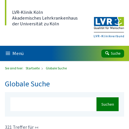
Direkt zum Inhalt
LVR-Klinik Köln
Akademisches Lehrkrankenhaus
der Universität zu Köln
Menü
Suche
Sie sind hier:
Startseite
Globale Suche
Globale Suche
Suchen
321 Treffer für »«