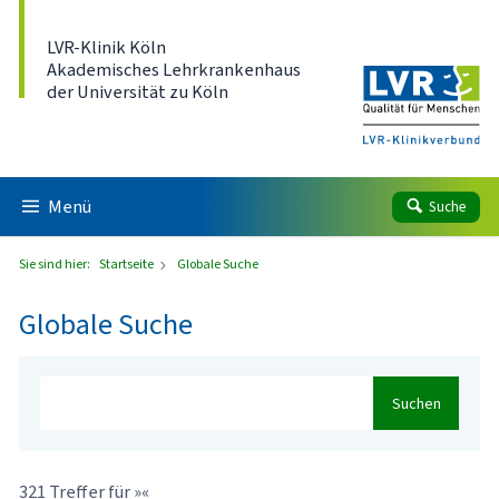
Direkt zum Inhalt
LVR-Klinik Köln
Akademisches Lehrkrankenhaus
der Universität zu Köln
Menü
Suche
Sie sind hier:
Startseite
Globale Suche
Globale Suche
Suchen
321 Treffer für »«