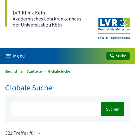
Direkt zum Inhalt
LVR-Klinik Köln
Akademisches Lehrkrankenhaus
der Universität zu Köln
Menü
Suche
Sie sind hier:
Startseite
Globale Suche
Globale Suche
Suchen
321 Treffer für »«