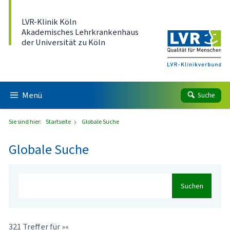
Direkt zum Inhalt
LVR-Klinik Köln
Akademisches Lehrkrankenhaus
der Universität zu Köln
Menü
Suche
Sie sind hier:
Startseite
Globale Suche
Globale Suche
Suchen
321 Treffer für »«