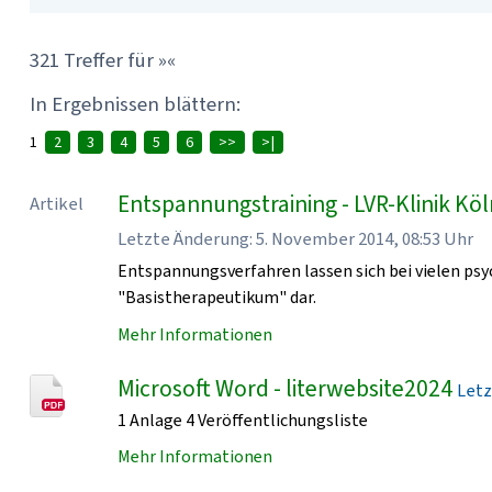
321 Treffer für »«
In Ergebnissen blättern:
1
2
3
4
5
6
>>
>|
Entspannungstraining - LVR-Klinik Kö
Artikel
Letzte Änderung: 5. November 2014, 08:53 Uhr
Entspannungsverfahren lassen sich bei vielen psy
"Basistherapeutikum" dar.
Mehr Informationen
Microsoft Word - literwebsite2024
Letz
1 Anlage 4 Veröffentlichungsliste
Mehr Informationen