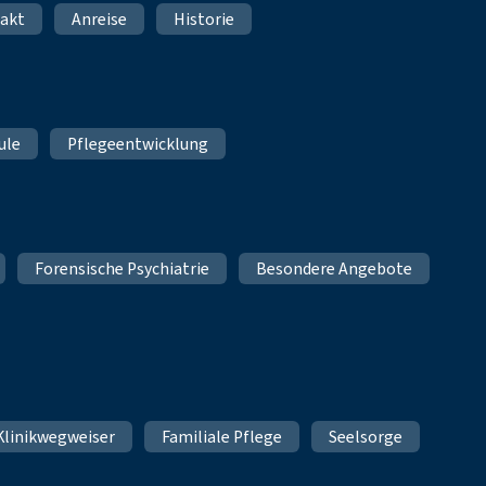
akt
Anreise
Historie
ule
Pflegeentwicklung
Forensische Psychiatrie
Besondere Angebote
Klinikwegweiser
Familiale Pflege
Seelsorge